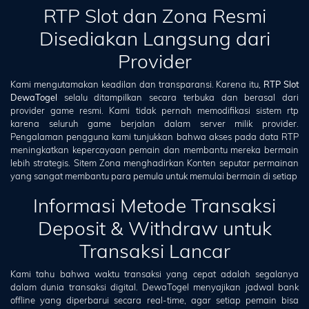
RTP Slot dan Zona Resmi
Disediakan Langsung dari
Provider
Kami mengutamakan keadilan dan transparansi. Karena itu,
RTP Slot
DewaTogel
selalu ditampilkan secara terbuka dan berasal dari
provider game resmi. Kami tidak pernah memodifikasi sistem rtp
karena seluruh game berjalan dalam server milik provider.
Pengalaman pengguna kami tunjukkan bahwa akses pada data RTP
meningkatkan kepercayaan pemain dan membantu mereka bermain
lebih strategis. Sitem Zona menghadirkan Konten seputar permainan
yang sangat membantu para pemula untuk memulai bermain di setiap
Informasi Metode Transaksi
Deposit & Withdraw untuk
Transaksi Lancar
Kami tahu bahwa waktu transaksi yang cepat adalah segalanya
dalam dunia transaksi digital. DewaTogel menyajikan jadwal bank
offline yang diperbarui secara real-time, agar setiap pemain bisa