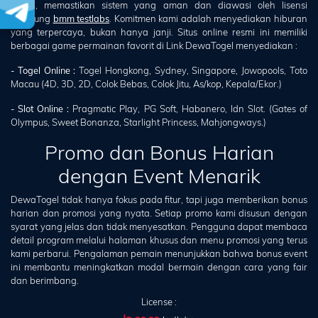
tahun, memastikan sistem yang aman dan diawasi oleh lisensi
langsung
bmm testlabs
. Komitmen kami adalah menyediakan hiburan
yang terpercaya, bukan hanya janji. Situs online resmi ini memiliki
berbagai game permainan favorit di Link DewaTogel menyediakan :
- Togel Online :
Togel Hongkong, Sydney, Singapore, Jowopools, Toto
Macau (4D, 3D, 2D, Colok Bebas, Colok Jitu, As/kop, Kepala/Ekor.)
- Slot Online :
Pragmatic Play, PG Soft, Habanero, Idn Slot. (Gates of
Olympus, Sweet Bonanza, Starlight Princess, Mahjongways.)
Promo dan Bonus Harian
dengan Event Menarik
DewaTogel tidak hanya fokus pada fitur, tapi juga memberikan bonus
harian dan promosi yang nyata. Setiap promo kami disusun dengan
syarat yang jelas dan tidak menyesatkan. Pengguna dapat membaca
detail program melalui halaman khusus dan menu promosi yang terus
kami perbarui. Pengalaman pemain menunjukkan bahwa bonus event
ini membantu meningkatkan modal bermain dengan cara yang fair
dan berimbang.
License :