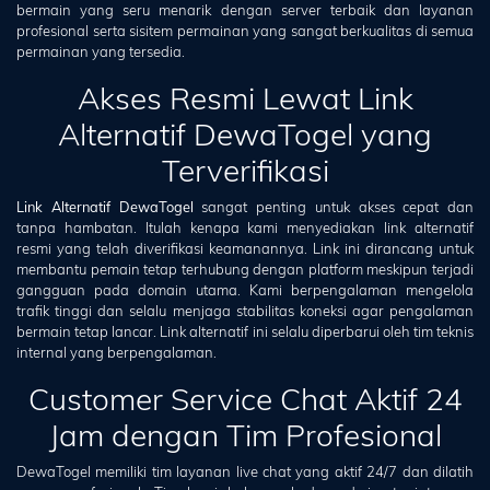
bermain yang seru menarik dengan server terbaik dan layanan
profesional serta sisitem permainan yang sangat berkualitas di semua
permainan yang tersedia.
Akses Resmi Lewat Link
Alternatif DewaTogel yang
Terverifikasi
Link Alternatif DewaTogel
sangat penting untuk akses cepat dan
tanpa hambatan. Itulah kenapa kami menyediakan link alternatif
resmi yang telah diverifikasi keamanannya. Link ini dirancang untuk
membantu pemain tetap terhubung dengan platform meskipun terjadi
gangguan pada domain utama. Kami berpengalaman mengelola
trafik tinggi dan selalu menjaga stabilitas koneksi agar pengalaman
bermain tetap lancar. Link alternatif ini selalu diperbarui oleh tim teknis
internal yang berpengalaman.
Customer Service Chat Aktif 24
Jam dengan Tim Profesional
DewaTogel memiliki tim layanan live chat yang aktif 24/7 dan dilatih