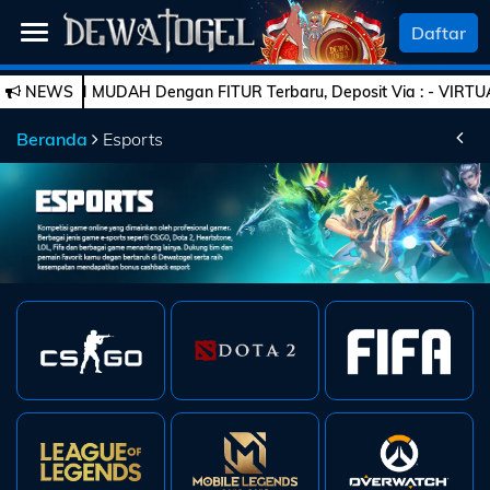
SELAMAT DATANG
Daftar
KIN MUDAH Dengan FITUR Terbaru, Deposit Via : - VIRTUAL ACCOUN
NEWS
Beranda
Beranda
Esports
Daftar
Togel
Live
Casino
Slot
Games
Esports
PROMO
Bola