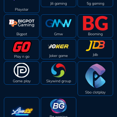
Jili gaming
5g gaming
Playstar
Bigpot
Gmw
Booming
Jdb
Joker game
Play n go
Game play
Skywind group
Sbo clotplay
Bg gaming