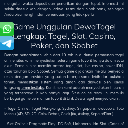
mengatur waktu deposit dan penarikan dengan tepat. Informasi ini
selalu disesuaikan dengan jadwal resmi dari pihak bank, sehingga
Anda bisa menghindari penundaan yang tidak perlu.
Game Unggulan DewaTogel
Lengkap: Togel, Slot, Casino,
Poker, dan Sbobet
Dengan pengalaman lebih dari 10 tahun di dunia permainan togel
online, situs kami menyediakan seluruh game favorit hanya dalam satu
akun. Pemain bisa memilih antara togel, slot, live casino, poker IDN,
atau taruhan bola Sbobet. Semua game dijalankan melalui penyedia
resmi dengan provider yang sudah bekerja sama lebih dari puluhan
tahun, memastikan sistem yang aman dan diawasi oleh lisensi
langsung
bmm testlabs
. Komitmen kami adalah menyediakan hiburan
yang terpercaya, bukan hanya janji. Situs online resmi ini memiliki
berbagai game permainan favorit di Link DewaTogel menyediakan :
- Togel Online :
Togel Hongkong, Sydney, Singapore, Jowopools, Toto
Macau (4D, 3D, 2D, Colok Bebas, Colok Jitu, As/kop, Kepala/Ekor.)
- Slot Online :
Pragmatic Play, PG Soft, Habanero, Idn Slot. (Gates of