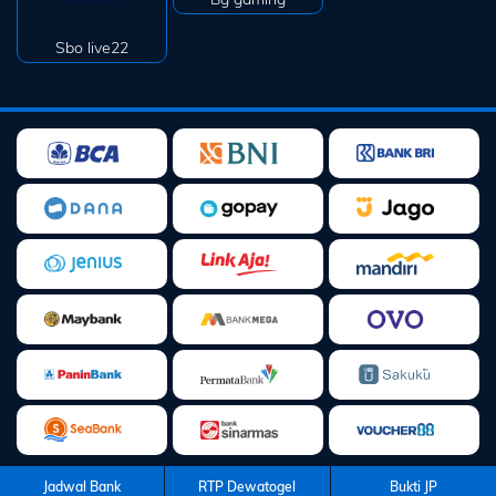
Sbo live22
Jadwal Bank
RTP Dewatogel
Bukti JP