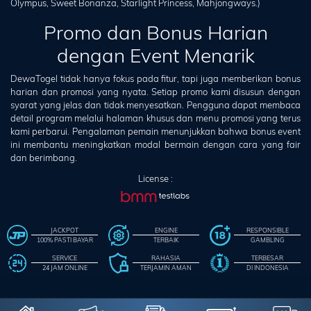
Olympus, Sweet Bonanza, Starlight Princess, Mahjongways.)
Promo dan Bonus Harian
dengan Event Menarik
DewaTogel tidak hanya fokus pada fitur, tapi juga memberikan bonus
harian dan promosi yang nyata. Setiap promo kami disusun dengan
syarat yang jelas dan tidak menyesatkan. Pengguna dapat membaca
detail program melalui halaman khusus dan menu promosi yang terus
kami perbarui. Pengalaman pemain menunjukkan bahwa bonus event
ini membantu meningkatkan modal bermain dengan cara yang fair
dan berimbang.
License :
JACKPOT
ENGINE
RESPONSIBLE
100% PASTI BAYAR
TERBAIK
GAMBLING
SERVICE
RAHASIA
TERBESAR
24 JAM ONLINE
TERJAMIN AMAN
DI INDONESIA